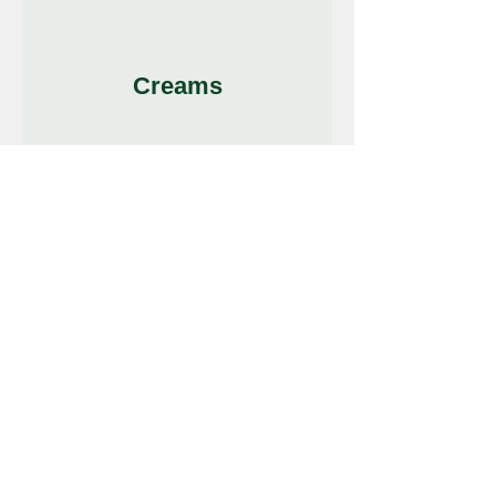
Creams
Creams, lotions, balms and
massage oils
Can be mixed with a wide range of
herbal ingredients with added
cosmeceuticals benefits where a
beneficial effect on skin health and
beauty