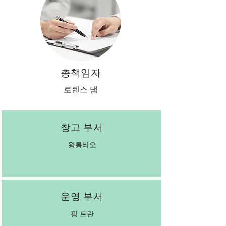
총책임자
로렌스 댐
창고 부서
왕롱타오
운영 부서
팡 트란